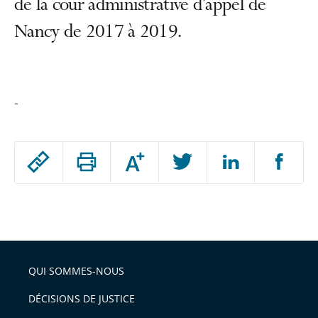
de la cour administrative d’appel de
Nancy de 2017 à 2019.
-
Passer
Augmenter
le
ou
réduire
partage
Passer
la
taille
de
le
de
la
l'article
partage
police
pour
de
arriver
QUI SOMMES-NOUS
l'article
après
pour
DÉCISIONS DE JUSTICE
arriver