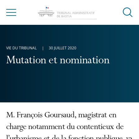
Ouvrir
Menu
la
modal
de
reche
VIE DU TRIBUNAL
30 JUILLET 2020
Mutation et nomination
M. François Goursaud, magistrat en
charge notamment du contentieux de