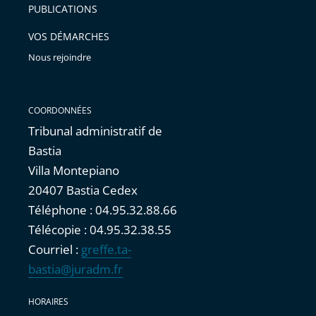
PUBLICATIONS
avant
VOS DÉMARCHES
Nous rejoindre
COORDONNÉES
Tribunal administratif de
Bastia
Villa Montepiano
20407 Bastia Cedex
Téléphone : 04.95.32.88.66
Télécopie : 04.95.32.38.55
Courriel :
greffe.ta-
bastia@juradm.fr
HORAIRES