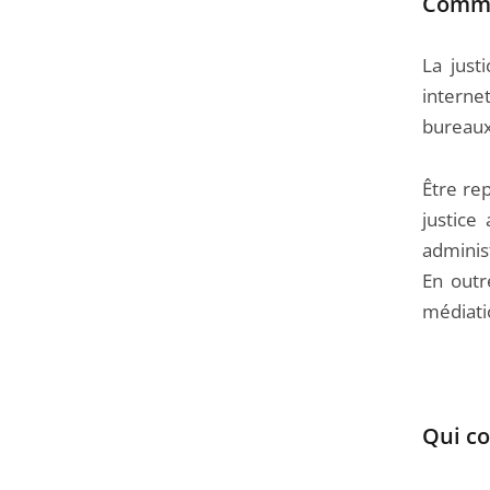
Commen
La just
interne
bureaux
Être rep
justice
administ
En outr
médiatio
Qui co