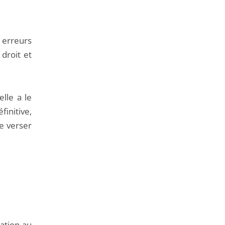
u erreurs
 droit et
elle a le
initive,
re verser
ation au