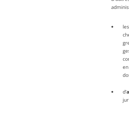
administ
le
che
gre
ge
co
en
do
d’
a
ju