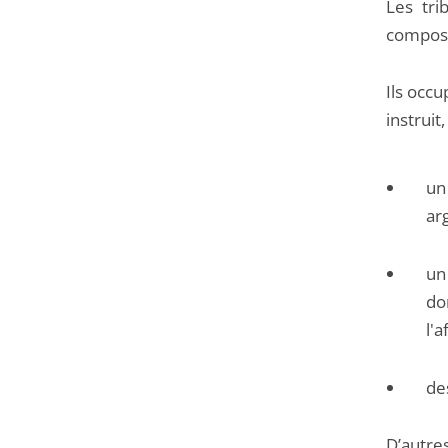
Les tri
composé
Ils occu
instruit
u
ar
u
do
l'a
de
D’autr