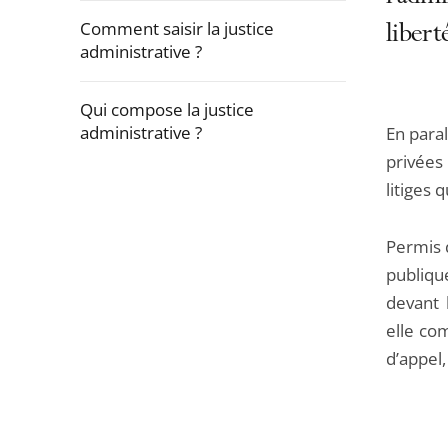
Comment saisir la justice
libert
administrative ?
Qui compose la justice
administrative ?
En paral
privées 
Passer
litiges 
la
navigation
Permis d
de
publiqu
l'article
devant l
pour
elle co
arriver
d’appel,
avant