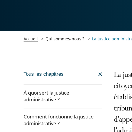
Accueil
Qui sommes-nous ?
La justice administr
Passer
La jus
Tous les chapitres
la
citoye
navigation
À quoi sert la justice
établ
de
administrative ?
l'article
tribun
pour
Comment fonctionne la justice
d’appe
arriver
administrative ?
l’admi
après