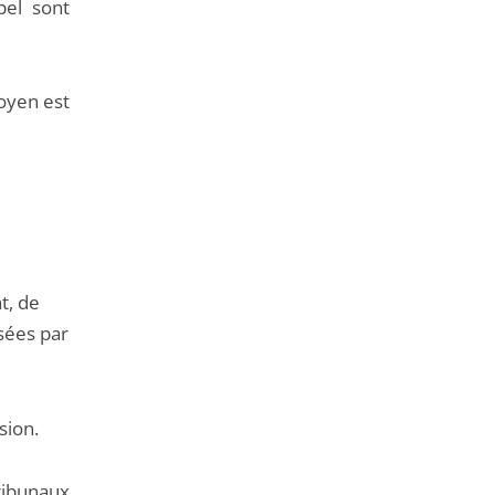
pel sont
toyen est
t, de
sées par
sion.
ibunaux