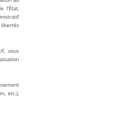
e l’État,
nistratif
libertés
if, vous
cassation
ernement
, etc.),