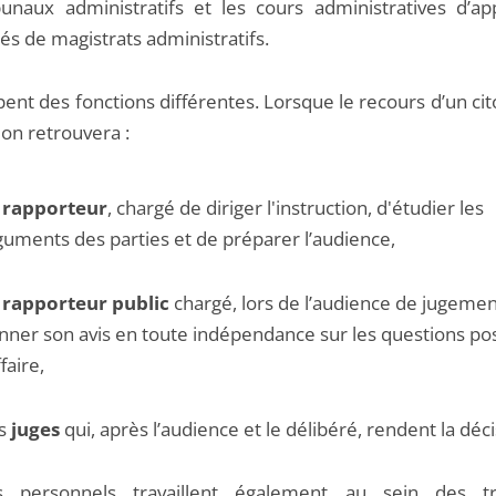
bunaux administratifs et les cours administratives d’ap
s de magistrats administratifs.
pent des fonctions différentes. Lorsque le recours d’un ci
, on retrouvera :
n
rapporteur
, chargé de diriger l'instruction, d'étudier les
guments des parties et de préparer l’audience,
n
rapporteur public
chargé, lors de l’audience de jugemen
nner son avis en toute indépendance sur les questions po
ffaire,
s
juges
qui, après l’audience et le délibéré, rendent la déci
es personnels travaillent également au sein des tr