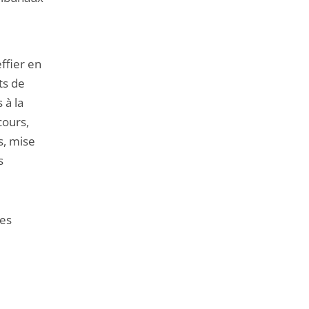
ffier en
nts de
 à la
cours,
s, mise
s
des