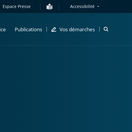
Espace Presse
Accessibilité
ice
Publications
Vos démarches
Ouvrir
la
modale
de
recherche