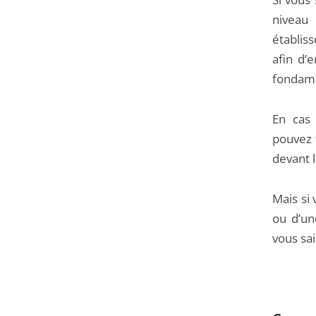
niveau l
établiss
afin d’
fondame
En cas 
pouvez f
devant l
Mais si
ou d’un
vous sai