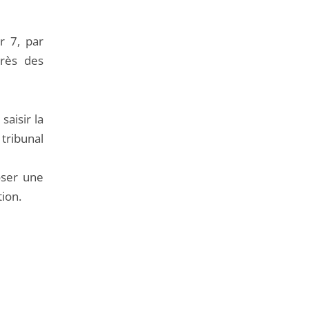
r 7, par
près des
saisir la
 tribunal
oser une
tion.