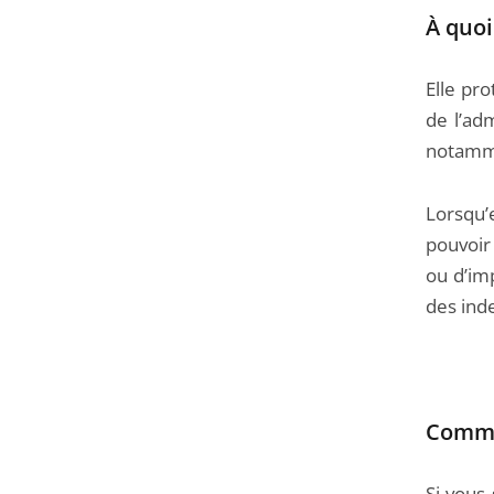
À quoi
Elle pro
de l’adm
notamme
Lorsqu’e
pouvoir
ou d’imp
des ind
Commen
Si vous