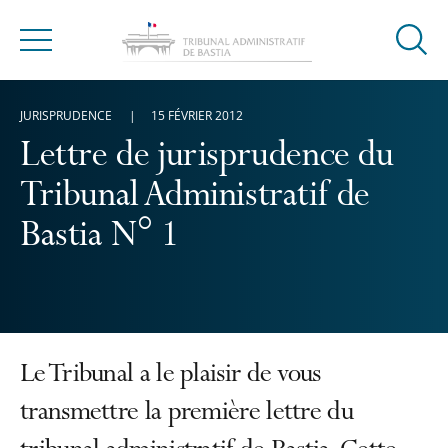
Ouvrir
Menu
la
modal
JURISPRUDENCE
15 FÉVRIER 2012
de
reche
Lettre de jurisprudence du
Tribunal Administratif de
Bastia N° 1
Le Tribunal a le plaisir de vous
transmettre la première lettre du