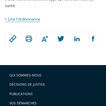
santé.
> Lire l'ordonnance
Passer
Augmenter
le
ou
réduire
partage
Passer
la
taille
de
le
de
la
l'article
partage
police
pour
de
arriver
QUI SOMMES-NOUS
l'article
après
pour
DÉCISIONS DE JUSTICE
arriver
PUBLICATIONS
avant
VOS DÉMARCHES