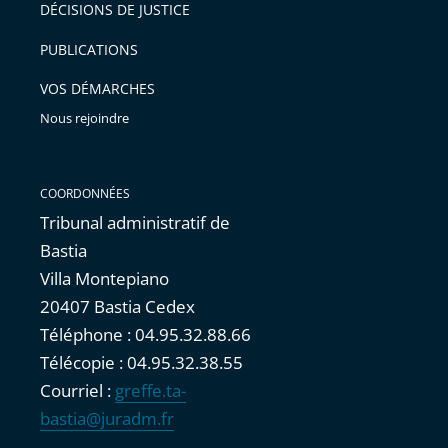
pour
DÉCISIONS DE JUSTICE
arriver
PUBLICATIONS
avant
VOS DÉMARCHES
Nous rejoindre
COORDONNÉES
Tribunal administratif de
Bastia
Villa Montepiano
20407 Bastia Cedex
Téléphone : 04.95.32.88.66
Télécopie : 04.95.32.38.55
Courriel :
greffe.ta-
bastia@juradm.fr