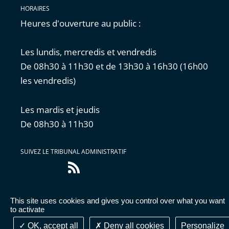
HORAIRES
Heures d'ouverture au public :
Les lundis, mercredis et vendredis
De 08h30 à 11h30 et de 13h30 à 16h30 (16h00
les vendredis)
Les mardis et jeudis
De 08h30 à 11h30
SUIVEZ LE TRIBUNAL ADMINISTRATIF
Flux
RSS
This site uses cookies and gives you control over what you want
Accessibilité : partiellement conforme
|
Mentions
to activate
légales
|
Cookies
|
Données personnelles
OK, accept all
Deny all cookies
Personalize