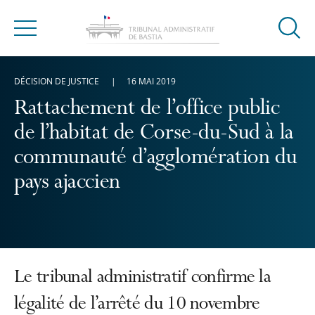
Ouvrir
Menu
la
modal
DÉCISION DE JUSTICE
16 MAI 2019
de
reche
Rattachement de l’office public
de l’habitat de Corse-du-Sud à la
communauté d’agglomération du
pays ajaccien
Le tribunal administratif confirme la
légalité de l’arrêté du 10 novembre