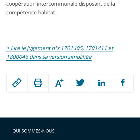
coopération intercommunale disposant de la
compétence habitat.
> Lire le jugement n°s 1701405, 1701411 et
1800046 dans sa version simplifiée
Passer
Augmenter
le
ou
réduire
partage
Passer
la
taille
de
le
de
la
l'article
partage
police
pour
de
arriver
QUI SOMMES-NOUS
l'article
après