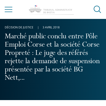
Ouvrir
Menu
la
modal
DÉCISION DE JUSTICE
3 AVRIL 2018
de
reche
Marché public conclu entre Pôle
Emploi Corse et la société Corse
Propreté : Le juge des référés
rejette la demande de suspension
présentée par la société BG
Nett,...