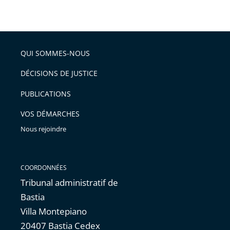
taille
de
le
de
la
l'article
partage
police
pour
de
arriver
QUI SOMMES-NOUS
l'article
après
pour
DÉCISIONS DE JUSTICE
arriver
PUBLICATIONS
avant
VOS DÉMARCHES
Nous rejoindre
COORDONNÉES
Tribunal administratif de
Bastia
Villa Montepiano
20407 Bastia Cedex