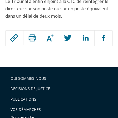
Le Tribunal a enfin enjoint à la CTC de réintégrer le
directeur sur son poste ou sur un poste équivalent
dans un délai de deux mois.
Passer
Augmenter
le
ou
réduire
partage
Passer
la
taille
de
le
de
la
l'article
partage
police
pour
de
arriver
QUI SOMMES-NOUS
l'article
après
pour
DÉCISIONS DE JUSTICE
arriver
PUBLICATIONS
avant
VOS DÉMARCHES
Nous rejoindre