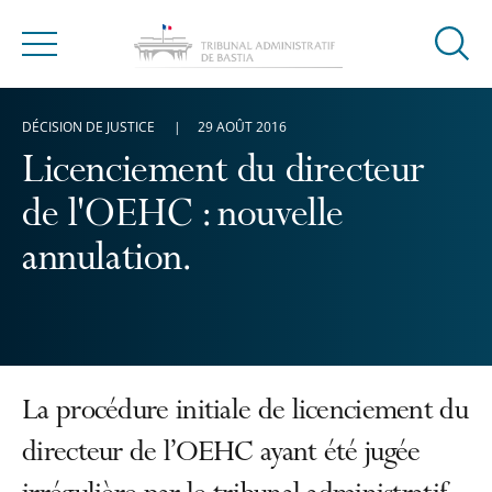
Ouvrir
Menu
la
modal
DÉCISION DE JUSTICE
29 AOÛT 2016
de
reche
Licenciement du directeur
de l'OEHC : nouvelle
annulation.
La procédure initiale de licenciement du
directeur de l’OEHC ayant été jugée