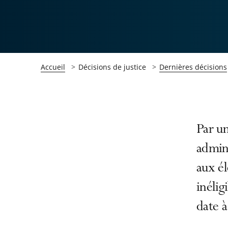
Accueil
Décisions de justice
Dernières décisions
Passer
Passer
Par u
la
la
admini
navigation
navigation
aux él
de
de
l'article
l'article
inélig
pour
pour
date à
arriver
arriver
après
avant