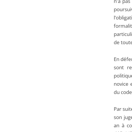
n'a pas
poursui
l’oblig
formal
particu
de toute
En défen
sont re
politiq
novice e
du code 
Par suit
son jug
an à co