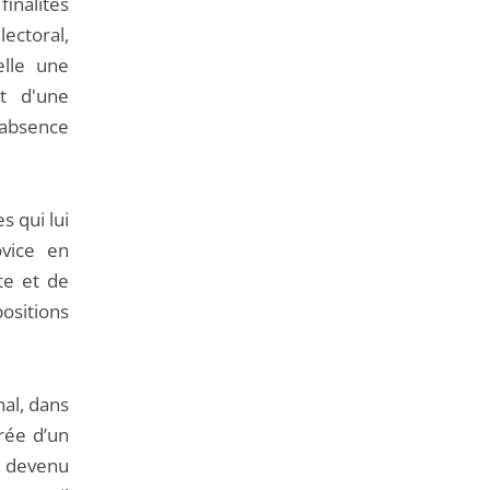
inalités
lectoral,
elle une
t d'une
l’absence
s qui lui
ovice en
te et de
positions
nal, dans
urée d’un
a devenu