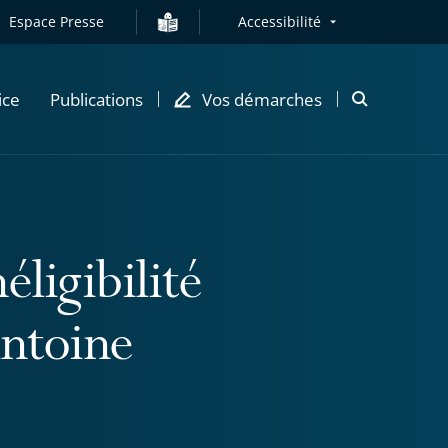
Espace Presse
Accessibilité
ice
Publications
Vos démarches
Ouvrir
la
modale
de
recherche
éligibilité
Antoine