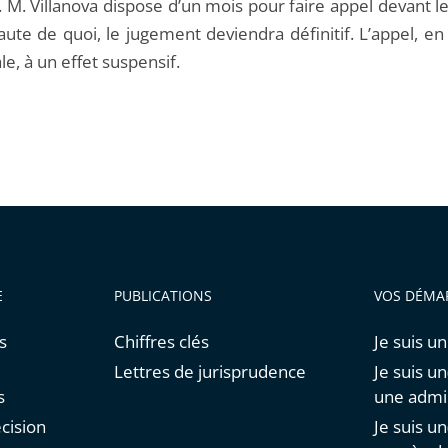
f. M. Villanova dispose d’un mois pour faire appel devant l
faute de quoi, le jugement deviendra définitif. L’appel, e
le, à un effet suspensif.
E
PUBLICATIONS
VOS DÉMA
s
Chiffres clés
Je suis un
Lettres de jurisprudence
Je suis un
s
une admin
cision
Je suis u