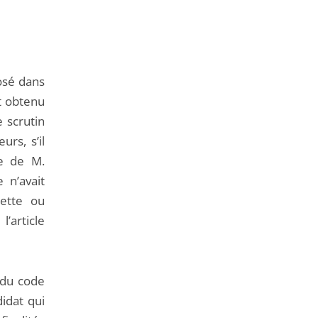
de
l'article
pour
arriver
posé dans
avant
t obtenu
 scrutin
urs, s’il
ne de M.
 n’avait
cette ou
’article
3 du code
didat qui