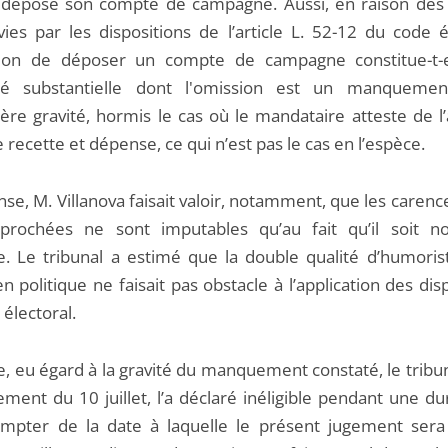
 déposé son compte de campagne. Aussi, en raison des f
vies par les dispositions de l’article L. 52-12 du code é
ation de déposer un compte de campagne constitue-t-
ité substantielle dont l'omission est un manquemen
lière gravité, hormis le cas où le mandataire atteste de 
 recette et dépense, ce qui n’est pas le cas en l’espèce.
se, M. Villanova faisait valoir, notamment, que les carence
prochées ne sont imputables qu’au fait qu’il soit n
ue. Le tribunal a estimé que la double qualité d’humoris
n politique ne faisait pas obstacle à l’application des dis
électoral.
e, eu égard à la gravité du manquement constaté, le tribu
ement du 10 juillet, l’a déclaré inéligible pendant une d
mpter de la date à laquelle le présent jugement ser