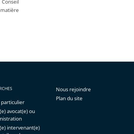
e Conseil
n matière
RCHES
Nous rejoindre
Plan du site
 particulier
(e) avocat(e) ou
istration
n(e) intervenant(e)