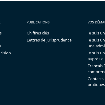
E
PUBLICATIONS
VOS DÉMA
s
Chiffres clés
Je suis un
Lettres de jurisprudence
Je suis un
s
une admin
cision
Je suis u
auprès du
Français F
comprend
Contacts 
pratique