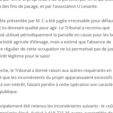
à des fins de pacage, et par l’association U Levante.
ête présentée par M. C a été jugée irrecevable pour défau
t lui donnant qualité pour agir. Le Tribunal a reconnu que
ssé utilisait périodiquement la parcelle en cause pour les 
ctivité agricole d’élevage, mais a estimé que l’absence de
e régulier de cette occupation ne lui permettait pas de jus
érêt légitime pour le saisir.
nche, le Tribunal a donné raison aux autres requérants en
t que les inconvénients du projet apparaissaient excessifs
à son intérêt, faisant perdre à cette opération son caract
é publique.
cipalement été retenus les inconvénients suivants : le coû
nnel très élevé, évalué à 418 721,36 euros, susceptible de