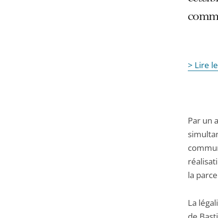
comm
> Lire 
Par un a
simultan
commune
réalisa
la parc
La légal
de Basti