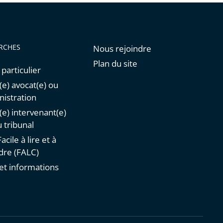
RCHES
Nous rejoindre
Plan du site
 particulier
(e) avocat(e) ou
istration
n(e) intervenant(e)
 tribunal
acile à lire et à
re (FALC)
et informations
s