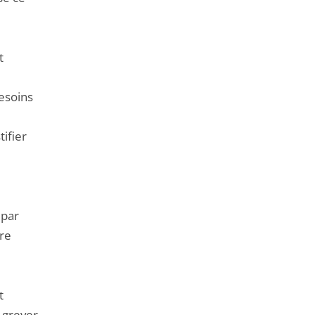
t
besoins
tifier
 par
ère
t
 grever