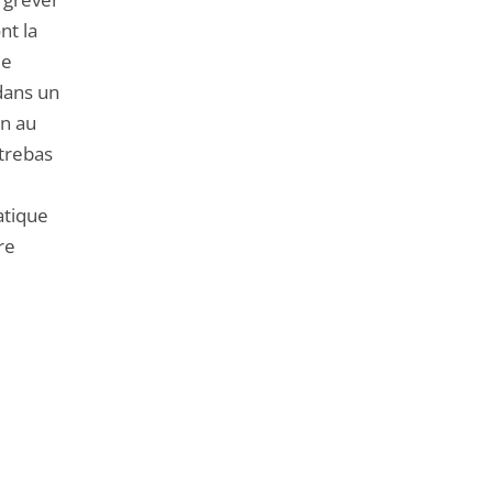
nt la
de
dans un
on au
ntrebas
e
atique
re