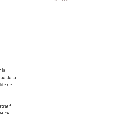
Passer
le
partage
de
l'article
pour
arriver
avant
 la
ue de la
lité de
tratif
se ce