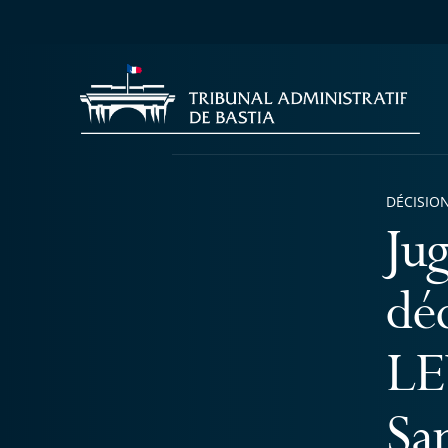
DÉCISION
Ju
dé
LE
Sa