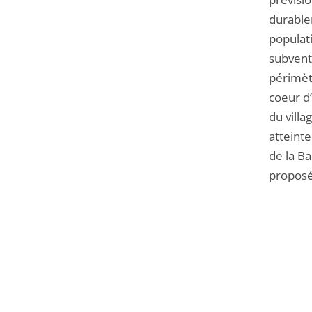
durable
populat
subventi
périmètr
coeur d
du villa
atteint
de la Ba
proposé 