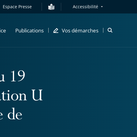
Espace Presse
Accessibilité
ice
Publications
Vos démarches
Ouvrir
la
modale
de
recherche
u 19
ation U
 de