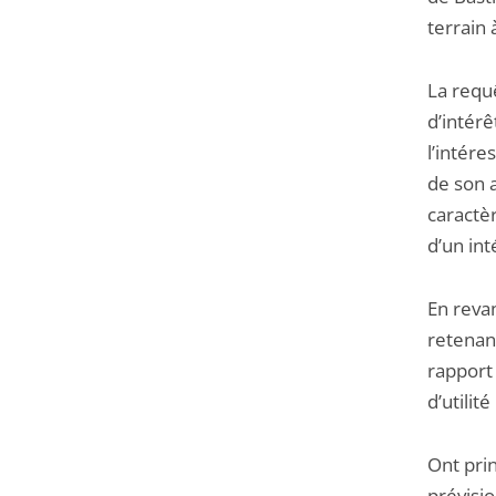
terrain 
La requ
d’intérê
l’intére
de son a
caractèr
d’un int
En reva
retenan
rapport 
d’utilit
Ont prin
prévisio